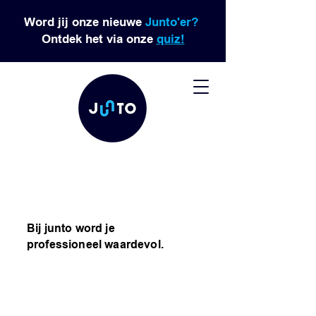
Word jij onze nieuwe
Junto'er?
Ontdek het via onze
quiz!
WELKOM
Bij junto word je
professioneel waardevol.
Ben jij op zoek naar een
eerste werkervaring?
Droom je van een team