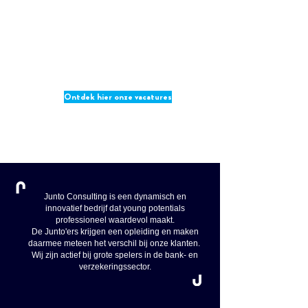
met toffe collega's?
Wil je je talenten blijven
ontwikkelen?
Ben je klaar om bij ons te
starten als young
potential?
Ontdek hier onze vacatures
Junto Consulting is een dynamisch en
innovatief bedrijf dat young potentials
professioneel waardevol maakt.
De Junto'ers krijgen een opleiding en maken
daarmee meteen het verschil bij onze klanten.
Wij zijn actief bij grote spelers in de bank- en
verzekeringssector.