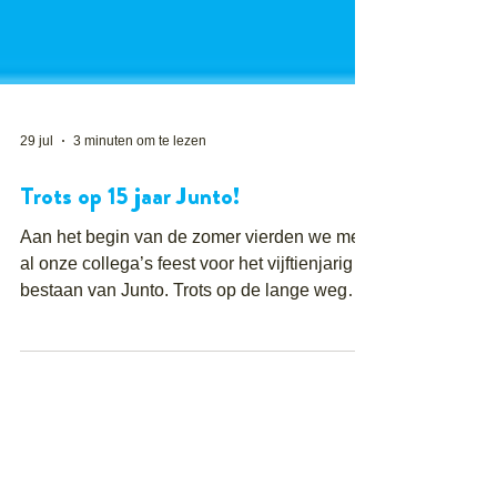
29 jul
3 minuten om te lezen
Trots op 15 jaar Junto!
Aan het begin van de zomer vierden we met
al onze collega’s feest voor het vijftienjarig
bestaan van Junto. Trots op de lange weg
die we al samen hebben afgelegd, maar
vooral blij met alle mooie toekomstplannen.
Vijftien jaar Junto samenvatten is haast
onmogelijk, maar we doen toch een poging
aan de hand van vijftien spraakmakende
cijfers! Junto telt vandaag maar liefst 110