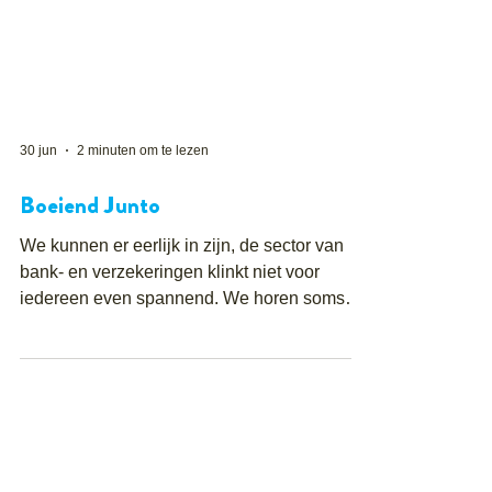
30 jun
2 minuten om te lezen
Boeiend Junto
We kunnen er eerlijk in zijn, de sector van
bank- en verzekeringen klinkt niet voor
iedereen even spannend. We horen soms
dat mensen denken dat de sfeer in deze
sector altijd heel formeel en zakelijk zou zijn.
Niets is minder waar. We stellen je graag
voor aan enkele boeiende, gepassioneerde