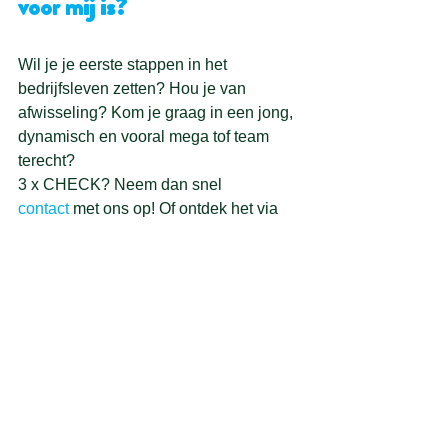
voor mij is?
Wil je je eerste stappen in het 
bedrijfsleven zetten? Hou je van 
afwisseling? Kom je graag in een jong, 
dynamisch en vooral mega tof team 
terecht?
3 x CHECK? Neem dan snel 
contact
 met ons op! Of ontdek het via 
onze quiz
!
Hoe blijf ik op de hoogte van 
Junto nieuws en updates?
Volg ons op sociale media! Op 
LinkedIn
, 
Facebook
 en 
Instagram
 delen 