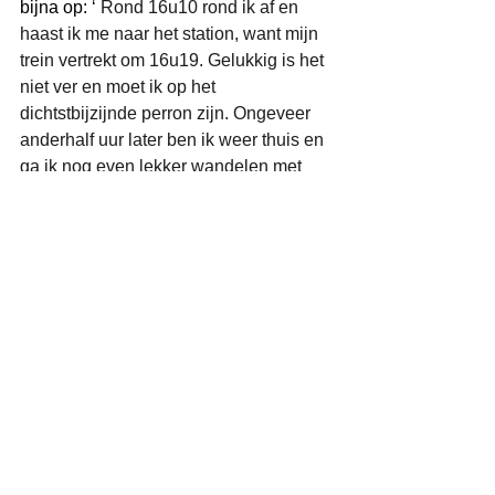
bijna op: ‘
 Rond 16u10 rond ik af en 
haast ik me naar het station, want mijn 
trein vertrekt om 16u19. Gelukkig is het 
niet ver en moet ik op het 
dichtstbijzijnde perron zijn. Ongeveer 
anderhalf uur later ben ik weer thuis en 
ga ik nog even lekker wandelen met 
onze puppy, die toch oh-zo-blij is om 
mij na een lange dag terug te zien. 
Benieuwd naar wat morgen brengt!’
Zin gekregen om zelf een werkdag bij 
Junto te ervaren? Solliciteer dan snel 
op een van onze vacatures.
Of lees 
misschien eerst even hoe dat precies 
werkt, solliciteren bij Junto,
want bij ons 
kan het snel gaan! 🙂