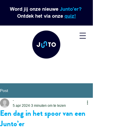
Word jij onze nieuwe
Junto'er?
Ontdek het via onze
quiz!
Post
-
5 apr 2024
3 minuten om te lezen
Een dag in het spoor van een
Junto’er